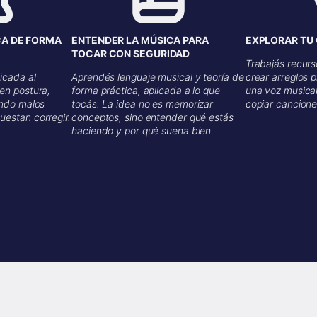
CA DE FORMA
ENTENDER LA MÚSICA PARA
EXPLORAR TU 
TOCAR CON SEGURIDAD
Trabajás recurs
licada al
Aprendés lenguaje musical y teoría de
crear arreglos p
en postura,
forma práctica, aplicada a lo que
una voz musical
ando malos
tocás. La idea no es memorizar
copiar cancione
uestan corregir.
conceptos, sino entender qué estás
haciendo y por qué suena bien.