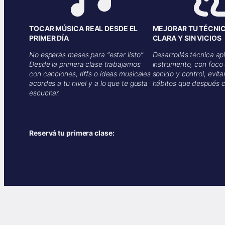
TOCAR MÚSICA REAL DESDE EL
MEJORAR TU TÉCNI
PRIMER DÍA
CLARA Y SIN VICIOS
No esperás meses para “estar listo”.
Desarrollás técnica ap
Desde la primera clase trabajamos
instrumento, con foco 
con canciones, riffs o ideas musicales
sonido y control, evit
acordes a tu nivel y a lo que te gusta
hábitos que después c
escuchar.
WhatsApp
Reservá tu primera clase: