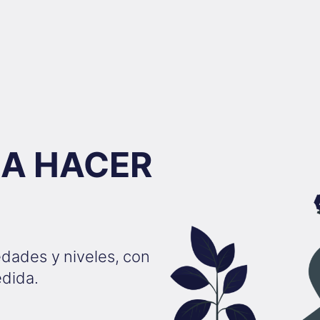
 A HACER
edades y niveles, con
edida.